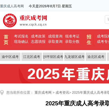
重庆成人高考网
今天是
2026年8月7日 星期五
考试报名
成考政策
成绩查询
领准考证
成考院
首
招
现场确认
志愿填报
录取查询
录取分数
成考专
页
生
渝中区成考
江北区成考
沙坪坝区成考
九龙坡区成考
渝北区成考
您当前所在位置：
重庆成考网
>
成考资讯
>
2025年重庆成人高考
2025年重庆成人高考