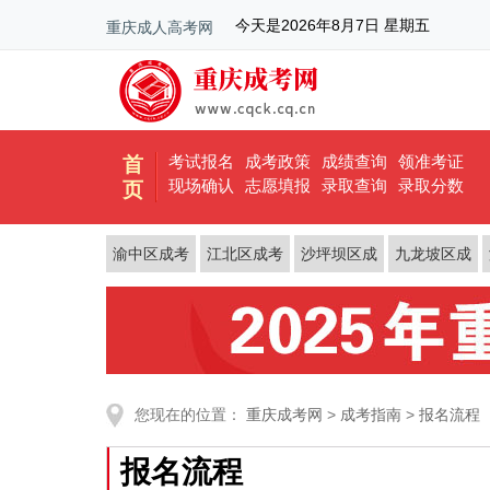
今天是
2026年8月7日 星期五
重庆成人高考网
考试报名
成考政策
成绩查询
领准考证
首
现场确认
志愿填报
录取查询
录取分数
页
渝中区成考
江北区成考
沙坪坝区成
九龙坡区成
考
考
您现在的位置：
重庆成考网
>
成考指南
>
报名流程
报名流程