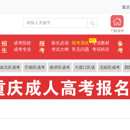
重庆
了解成考
成考院校
新生必读
报考系统
考试教材
招
报
备
成考专业
考试大纲
常见问题
考试科目
生
考
考
渝北区成考
巴南区成考
南岸区成考
大渡口区成
北碚区成考
酉
考