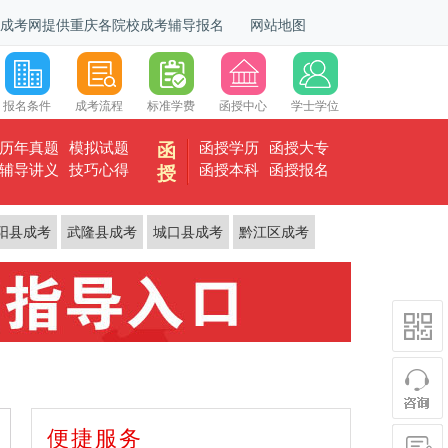
成考网提供重庆各院校成考辅导报名
网站地图
报名条件
成考流程
标准学费
函授中心
学士学位
历年真题
模拟试题
函授学历
函授大专
函
辅导讲义
技巧心得
函授本科
函授报名
授
阳县成考
武隆县成考
城口县成考
黔江区成考
便捷服务