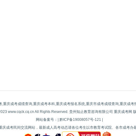
考,重庆成考成绩查询,重庆成考本科,重庆成考报名系统,重庆市成考成绩查询,重庆成考
-2023 www.cqck.cq.cn All Rights Reserved. 贵州知止教育咨询有限公司 重庆成考网
网站备案号：| 黔ICP备19008057号-121 |
重庆成考民间交流网站，最新成人高考动态请各位考生以市教育考试院、各市成考办