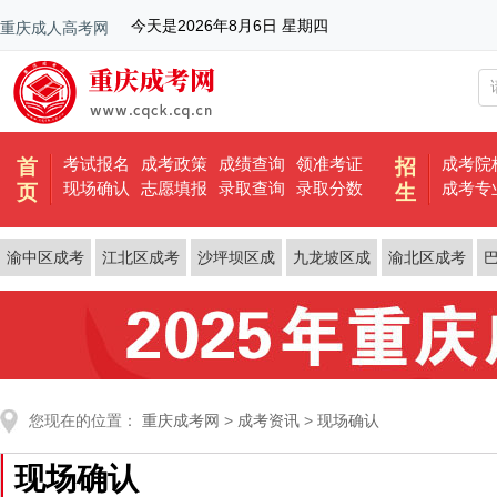
今天是
2026年8月6日 星期四
重庆成人高考网
考试报名
成考政策
成绩查询
领准考证
成考院
首
招
现场确认
志愿填报
录取查询
录取分数
成考专
页
生
渝中区成考
江北区成考
沙坪坝区成
九龙坡区成
渝北区成考
考
考
您现在的位置：
重庆成考网
>
成考资讯
>
现场确认
现场确认