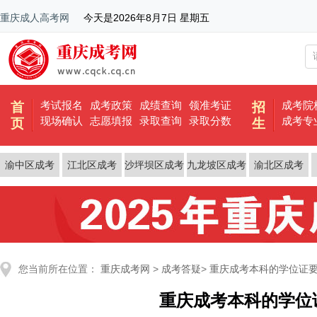
重庆成人高考网
今天是
2026年8月7日 星期五
考试报名
成考政策
成绩查询
领准考证
成考院
首
招
现场确认
志愿填报
录取查询
录取分数
成考专
页
生
渝中区成考
江北区成考
沙坪坝区成考
九龙坡区成考
渝北区成考
您当前所在位置：
重庆成考网
>
成考答疑
>
重庆成考本科的学位证
重庆成考本科的学位