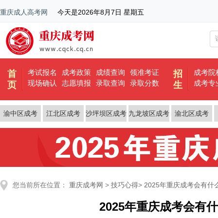
重庆成人高考网
今天是
2026年8月7日 星期五
考试报名
成考政策
成绩查询
领准考证
成考院
首
招
现场确认
志愿填报
录取查询
录取分数
成考专
页
生
渝中区成考
江北区成考
沙坪坝区成考
九龙坡区成考
渝北区成考
您当前所在位置：
重庆成考网
>
技巧心得
>
2025年重庆成考会有什
2025年重庆成考会有