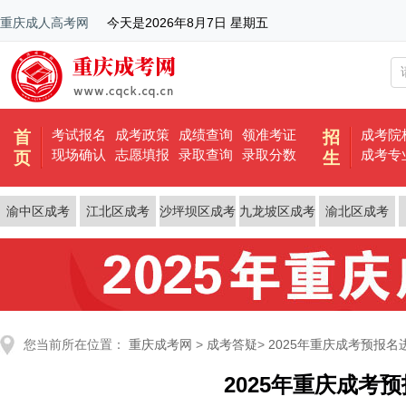
重庆成人高考网
今天是
2026年8月7日 星期五
考试报名
成考政策
成绩查询
领准考证
成考院
首
招
现场确认
志愿填报
录取查询
录取分数
成考专
页
生
渝中区成考
江北区成考
沙坪坝区成考
九龙坡区成考
渝北区成考
您当前所在位置：
重庆成考网
>
成考答疑
>
2025年重庆成考预报名
2025年重庆成考