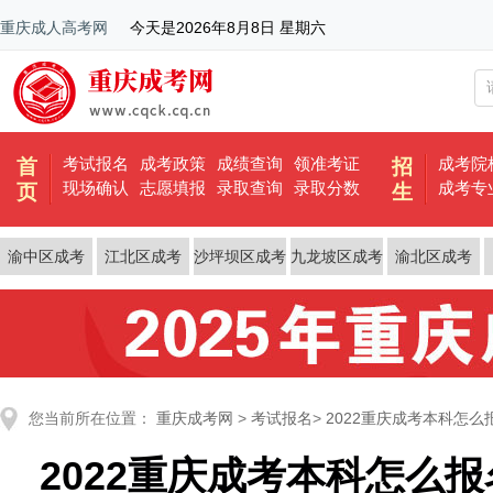
重庆成人高考网
今天是
2026年8月8日 星期六
考试报名
成考政策
成绩查询
领准考证
成考院
首
招
现场确认
志愿填报
录取查询
录取分数
成考专
页
生
渝中区成考
江北区成考
沙坪坝区成考
九龙坡区成考
渝北区成考
您当前所在位置：
重庆成考网
>
考试报名
>
2022重庆成考本科怎么
2022重庆成考本科怎么