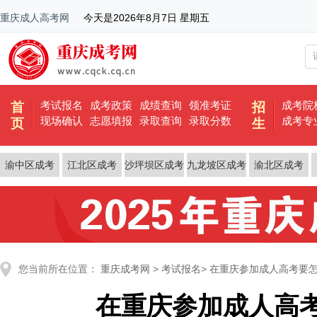
重庆成人高考网
今天是
2026年8月7日 星期五
考试报名
成考政策
成绩查询
领准考证
成考院
首
招
现场确认
志愿填报
录取查询
录取分数
成考专
页
生
渝中区成考
江北区成考
沙坪坝区成考
九龙坡区成考
渝北区成考
您当前所在位置：
重庆成考网
>
考试报名
>
在重庆参加成人高考要
在重庆参加成人高