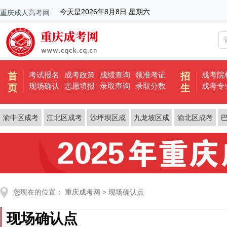
今天是
2026年8月8日 星期六
重庆成人高考网
考试报名
成考政策
成绩查询
领准考证
成考院
首
招
现场确认
志愿填报
录取查询
录取分数
成考专
页
生
渝中区成考
江北区成考
沙坪坝区成
九龙坡区成
渝北区成考
考
考
您现在的位置：
重庆成考网
>
现场确认点
现场确认点