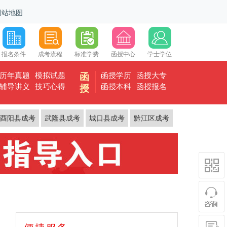
网站地图
报名条件
成考流程
标准学费
函授中心
学士学位
历年真题
模拟试题
函授学历
函授大专
函
辅导讲义
技巧心得
函授本科
函授报名
授
酉阳县成考
武隆县成考
城口县成考
黔江区成考