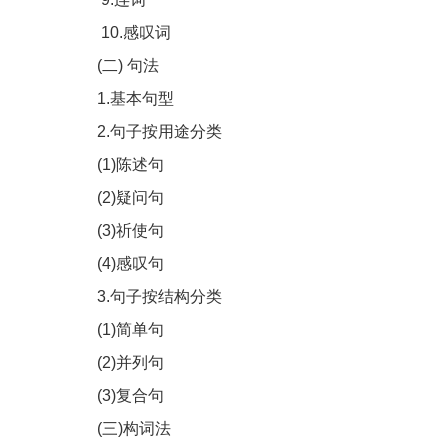
10.感叹词
(二) 句法
1.基本句型
2.句子按用途分类
(1)陈述句
(2)疑问句
(3)祈使句
(4)感叹句
3.句子按结构分类
(1)简单句
(2)并列句
(3)复合句
(三)构词法