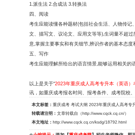
1.派生法 2.合成法 3.转换法
四、阅读
考生应能读懂各种题材(包括社会生活、人物传记
文、描写文、议论文、应用文等等),生词量不超过
意,掌握主要事实和有关细节,辨识作者的基本态度
五、写作
考生应能理解所给出的语言情景,能够运用相关的
以上是关于“
2023年重庆成人高考专升本（英语）
讯，如重庆成考报名时间、报考条件、成考院校、重庆成
本文标签：
重庆成考
考试大纲
2023年重庆成人高考
转载请注明：
文章转载自（
http://www.cqck.cq.cn/
）
本文地址：
http://www.cqck.cq.cn/ksdg/18792.html
⊙
小编提示：
添加【
重庆成考网
】招生老师微信，即