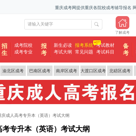
重庆成考网提供重庆各院校成考辅导报名
了解成考
成考院校
新生必读
报考系统
考试教材
招
报
备
成考专业
考试大纲
常见问题
考试科目
生
考
考
渝北区成考
巴南区成考
南岸区成考
大渡口区成考
北碚区成考
年重庆成人高考专升本（英语）考试大纲
人高考专升本（英语）考试大纲