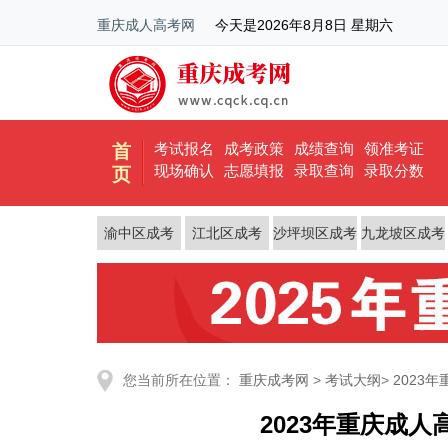
重庆成人高考网
今天是
2026年8月8日 星期六
考试报名
成考政策
成绩查询
领准考证
首
现场确认
志愿填报
录取查询
录取分数
页
渝中区成考
江北区成考
沙坪坝区成考
九龙坡区成考
您当前所在位置：
重庆成考网
>
考试大纲
>
2023
2023年重庆成