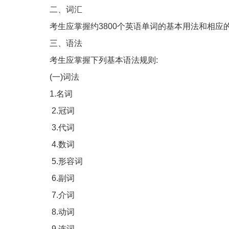
二、词汇
考生应掌握约3800个英语单词的基本用法和相应
三、语法
考生应掌握下列基本语法规则:
(一)词法
1.名词
2.冠词
3.代词
4.数词
5.形容词
6.副词
7.介词
8.动词
9.连词