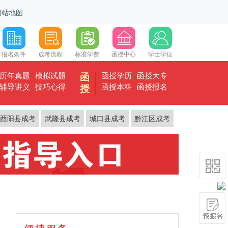
网站地图
报名条件
成考流程
标准学费
函授中心
学士学位
历年真题
模拟试题
函授学历
函授大专
函
辅导讲义
技巧心得
函授本科
函授报名
授
酉阳县成考
武隆县成考
城口县成考
黔江区成考