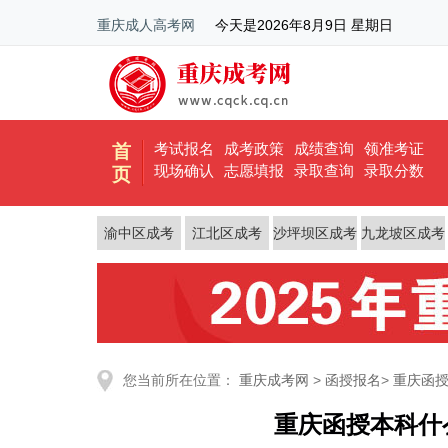
重庆成人高考网
今天是
2026年8月9日 星期日
考试报名
成考政策
成绩查询
领准考证
首
现场确认
志愿填报
录取查询
录取分数
页
渝中区成考
江北区成考
沙坪坝区成考
九龙坡区成考
您当前所在位置：
重庆成考网
>
函授报名
>
重庆函
重庆函授本科什