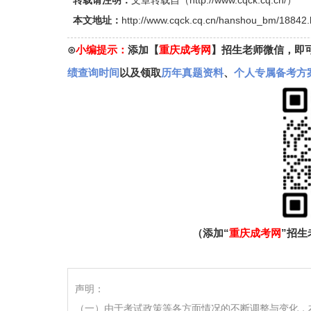
转载请注明：
文章转载自（
http://www.cqck.cq.cn/
）
本文地址：
http://www.cqck.cq.cn/hanshou_bm/18842.
⊙
小编提示：
添加【
重庆成考网
】招生老师微信，即
绩查询时间
以及领取
历年真题资料
、
个人专属备考方
（添加“
重庆成考网
”招
声明：
（一）由于考试政策等各方面情况的不断调整与变化，