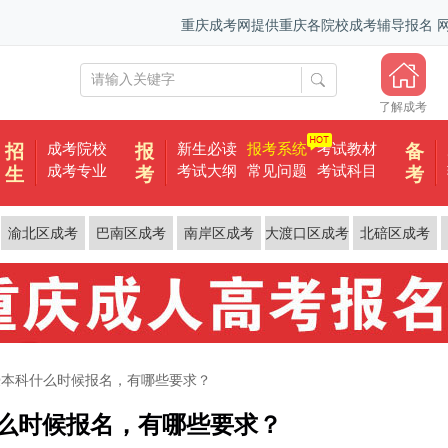
重庆成考网提供重庆各院校成考辅导报名
了解成考
成考院校
新生必读
报考系统
考试教材
招
报
备
成考专业
考试大纲
常见问题
考试科目
生
考
考
渝北区成考
巴南区成考
南岸区成考
大渡口区成考
北碚区成考
授本科什么时候报名，有哪些要求？
么时候报名，有哪些要求？