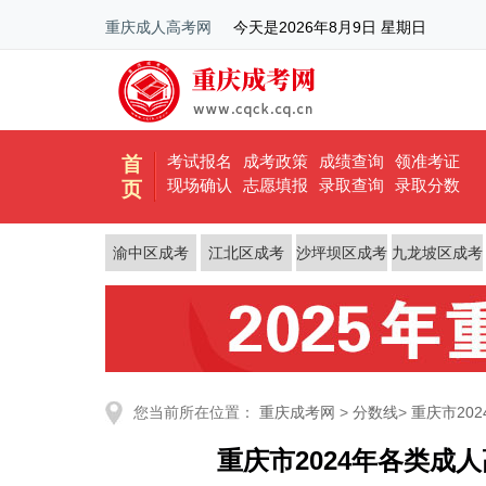
重庆成人高考网
今天是
2026年8月9日 星期日
考试报名
成考政策
成绩查询
领准考证
首
现场确认
志愿填报
录取查询
录取分数
页
渝中区成考
江北区成考
沙坪坝区成考
九龙坡区成考
您当前所在位置：
重庆成考网
>
分数线
>
重庆市20
重庆市2024年各类成