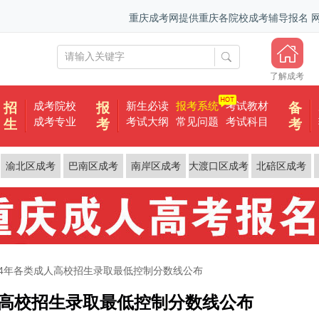
重庆成考网提供重庆各院校成考辅导报名
了解成考
成考院校
新生必读
报考系统
考试教材
招
报
备
成考专业
考试大纲
常见问题
考试科目
生
考
考
渝北区成考
巴南区成考
南岸区成考
大渡口区成考
北碚区成考
24年各类成人高校招生录取最低控制分数线公布
人高校招生录取最低控制分数线公布