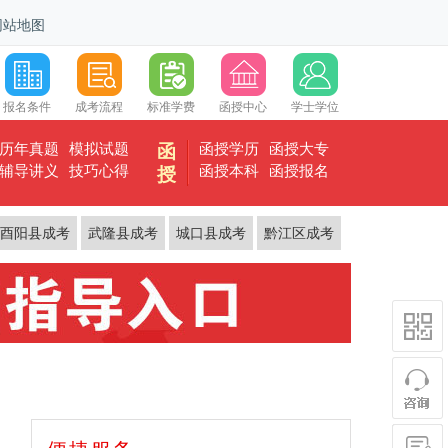
网站地图
报名条件
成考流程
标准学费
函授中心
学士学位
历年真题
模拟试题
函授学历
函授大专
函
辅导讲义
技巧心得
函授本科
函授报名
授
酉阳县成考
武隆县成考
城口县成考
黔江区成考