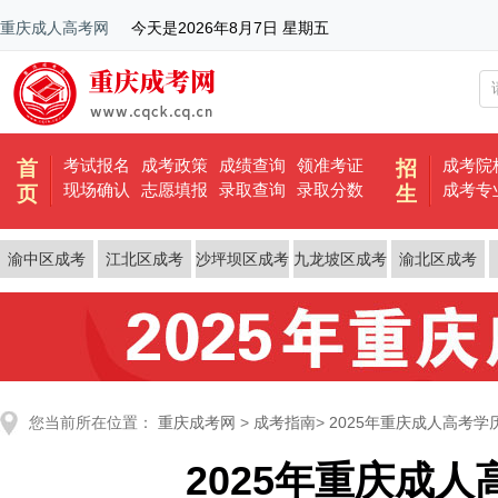
重庆成人高考网
今天是
2026年8月7日 星期五
考试报名
成考政策
成绩查询
领准考证
成考院
首
招
现场确认
志愿填报
录取查询
录取分数
成考专
页
生
渝中区成考
江北区成考
沙坪坝区成考
九龙坡区成考
渝北区成考
您当前所在位置：
重庆成考网
>
成考指南
>
2025年重庆成人高考学
2025年重庆成