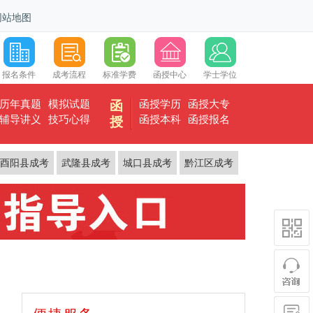
网站地图
报名条件
成考流程
标准学费
函授中心
学士学位
历年真题
模拟试题
函授学历
函授大专
函
辅导讲义
技巧心得
函授本科
函授报名
授
酉阳县成考
武隆县成考
城口县成考
黔江区成考