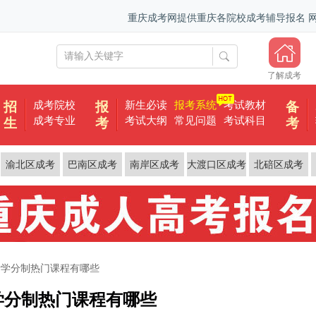
重庆成考网提供重庆各院校成考辅导报名
了解成考
成考院校
新生必读
报考系统
考试教材
招
报
备
成考专业
考试大纲
常见问题
考试科目
生
考
考
渝北区成考
巴南区成考
南岸区成考
大渡口区成考
北碚区成考
考学分制热门课程有哪些
学分制热门课程有哪些