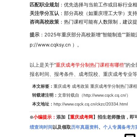
匹配职业规划
：优先选择与当前工作或目标行业相
关注学分互认
：部分高校（如重庆理工大学）支
咨询高校政策
：热门课程可能有人数限制，建议
提示
：2025年重庆部分高校新增“智能制造”“新
p://www.cqksy.cn ）。
以上是关于“
重庆成考学分制热门课程有哪些
”的
报名时间、报考条件、成考院校、重庆成考专业等，敬请关
本文标签：
重庆成考
成考政策
重庆成考学分制热门课
转载请注明：
文章转载自（
http://www.cqck.cq.cn/
）
本文地址：
http://www.cqck.cq.cn/ckzc/20334.html
⊙
小编提示：
添加【
重庆成考网
】招生老师微信，即
绩查询时间
以及领取
历年真题资料
、
个人专属备考方