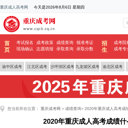
重庆成人高考网
今天是
2026年8月6日 星期四
考试报名
成考政策
成绩查询
领准考证
成考院
首
招
现场确认
志愿填报
录取查询
录取分数
成考专
页
生
渝中区成考
江北区成考
沙坪坝区成考
九龙坡区成考
渝北区成考
您当前所在位置：
重庆成考网
>
成绩查询
>
2020年重庆成人高考
2020年重庆成人高考成绩