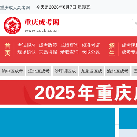
今天是
2026年8月7日 星期五
重庆成人高考网
考试报名
成考政策
成绩查询
领准考证
成考院
首
招
现场确认
志愿填报
录取查询
录取分数
成考专
页
生
渝中区成考
江北区成考
沙坪坝区成
九龙坡区成
渝北区成考
考
考